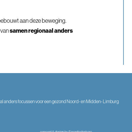
meebouwt aan deze beweging.
n van
samen regionaal anders
al anders focussen voor een gezond Noord- en Midden- Limburg
concept & design by Essentiedenkers